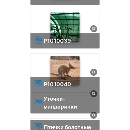
p1010039
p1010040
Уточки-
мандаринки
Птички болотные