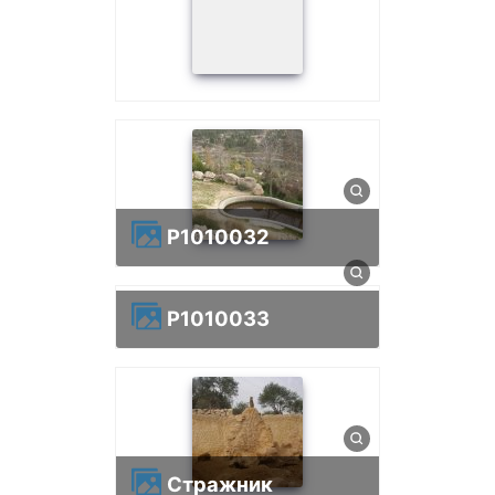
p1010032
p1010033
Стражник