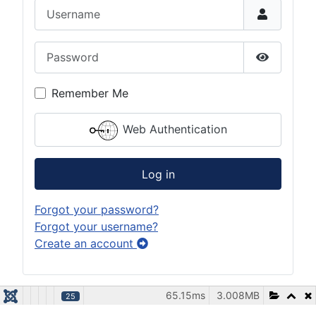
Username
Password
Show Pas
Remember Me
Web Authentication
Log in
Forgot your password?
Forgot your username?
Create an account
65.15ms
3.008MB
25