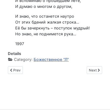
И вспоминаю о прошедшем лете,
И думаю о многом о другом,
И знаю, что останется наутро
От этих бдений жалкая строка...
Её бы зачеркнуть – поступок мудрый!
Но знаю, не поднимется рука...
1997
Details
Category:
Божественное "Л"
Previous article: Детский шарик, улетай в синеву...
Next article
Prev
Next